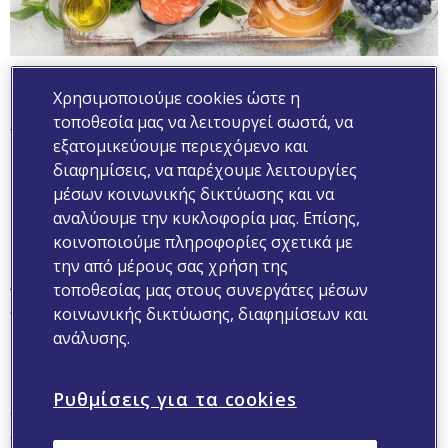
Η γήρανση επηρεάζει ολόκληρο το σώμα και συνδέεται
Χρησιμοποιούμε cookies ώστε η
με υψηλότερη συχνότητα εμφάνισης χρόνιων
τοποθεσία μας να λειτουργεί σωστά, να
παθήσεων. Μπορεί η διατροφή μας να την
εξατομικεύουμε περιεχόμενο και
καθυστερήσει;
διαφημίσεις, να παρέχουμε λειτουργίες
μέσων κοινωνικής δικτύωσης και να
Μια υγιεινή διατροφή, πλούσια σε θρεπτικά συστατικά,
αναλύουμε την κυκλοφορία μας. Επίσης,
μπορεί να επιβραδύνει την γήρανση και να μας χαρίσει
κοινοποιούμε πληροφορίες σχετικά με
υγεία, ευεξία, αλλά και ομορφιά.
την από μέρους σας χρήση της
Ας δούμε ποια τρόφιμα και ποιο ρόφημα δεν πρέπει να
τοποθεσίας μας στους συνεργάτες μέσων
λείπουν από το καθημερινό μας διαιτολόγιο:
κοινωνικής δικτύωσης, διαφημίσεων και
ανάλυσης.
1.Βατόμουρα
Τα βατόμουρα διατηρούν τα επίπεδα της γλυκόζης στο
Ρυθμίσεις για τα cookies
αίμα σε υγιή επίπεδα, διαθέτουν αντιοξειδωτικές και
αντιφλεγμονώδεις ιδιότητες και προστατεύουν τα