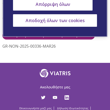
αιμοφόρα αγγεία.
Απόρριψη όλων
Επιπλέον, βοηθούν στη μείωση των επιπτώσεων της
γήρανσης στην όραση και τη γνωστική λειτουργία.
Αποδοχή όλων των cookies
Πατήστε για να διαβάσετε περισσότερα εδώ
GR-NON-2025-00336-MAR26
Ακολουθήστε μας
Επικοινωνήστε μαζί μας
Δήλωση Ιδιωτικότητας