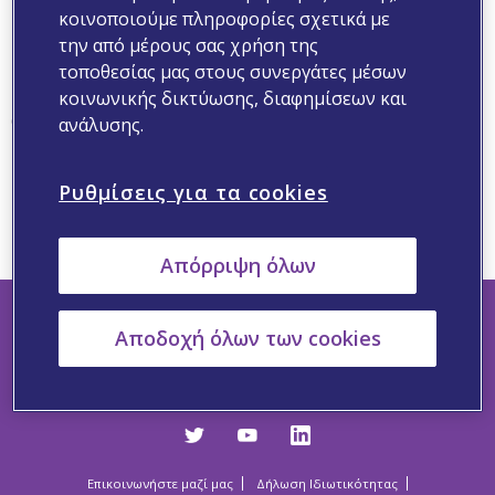
500
κοινοποιούμε πληροφορίες σχετικά με
την από μέρους σας χρήση της
τοποθεσίας μας στους συνεργάτες μέσων
κοινωνικής δικτύωσης, διαφημίσεων και
Oops, Something went wrong.
ανάλυσης.
Page not found. We can’t seem to find the page you are
looking for. Here are some helpful links instead::
Ρυθμίσεις για τα cookies
Home
Search
Contact
Help
Απόρριψη όλων
Αποδοχή όλων των cookies
Ακολουθήστε μας
Επικοινωνήστε μαζί μας
Δήλωση Ιδιωτικότητας