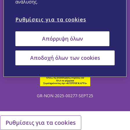
ανάλυσης.
Ρυθμίσεις για τα cookies
Ακολουθήστε μας
Απόρριψη όλων
Επικοινωνήστε μαζί μας
Δήλωση Ιδιωτικότητας
Δήλωση για τα Cookies
Όροι Χρήσης
Αποδοχή όλων των cookies
Αναφορά Ανεπιθύμητων Συμβάντων
Ιατρική Ενημέρωση
GR-NON-2025-00277-SEPT25
Ρυθμίσεις για τα cookies