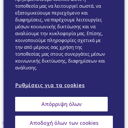
τοποθεσία μας να λειτουργεί σωστά, να
Γράφει η Βασιλική Κόρδα, δημοσιογράφος υγείας
εξατομικεύουμε περιεχόμενο και
Οι υγιεινές διατροφικές επιλογές μειώνουν τον
διαφημίσεις, να παρέχουμε λειτουργίες
κίνδυνο πολλών χρόνιων παθήσεων, χαρίζοντας υγεία
μέσων κοινωνικής δικτύωσης και να
και ενέργεια. Τι περιλαμβάνει, όμως, η υγιεινή
αναλύουμε την κυκλοφορία μας. Επίσης,
διατροφή;
κοινοποιούμε πληροφορίες σχετικά με
την από μέρους σας χρήση της
Με τον όρο «ισορροπημένη διατροφή» εννοούμε
τοποθεσίας μας στους συνεργάτες μέσων
εκείνη που περιλαμβάνει τρόφιμα από όλες τις ομάδες
κοινωνικής δικτύωσης, διαφημίσεων και
τροφίμων, καθώς καμία ομάδα αποκλειστικά δεν μπορεί
ανάλυσης.
να παρέχει όλα όσα χρειάζεται το σώμα για καλή υγεία.
Με άλλα λόγια, εάν κανείς επιθυμεί να ακολουθήσει μια
Ρυθμίσεις για τα cookies
υγιεινή διατροφή, θα πρέπει να καταναλώνει
δημητριακά ολικής άλεσης, φρούτα και λαχανικά,
γαλακτοκομικά προϊόντα και τρόφιμα πλούσια σε
Απόρριψη όλων
πρωτεΐνες και υγιή λίπη.
Αποδοχή όλων των cookies
Πατήστε για να διαβάσετε περισσότερα εδώ