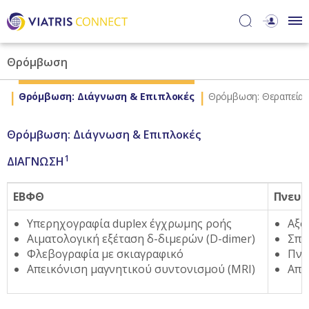
Θρόμβωση
α
Θρόμβωση: Διάγνωση & Επιπλοκές
Θρόμβωση: Θεραπεία
Θρόμβωση: Διάγνωση & Επιπλοκές
1
ΔΙΑΓΝΩΣΗ
ΕΒΦΘ
Πνευμ
Υπερηχογραφία duplex έγχρωμης ροής
Aξο
Αιματολογική εξέταση δ-διμερών (D-dimer)
Σπι
Φλεβογραφία με σκιαγραφικό
Πνε
Απεικόνιση μαγνητικού συντονισμού (MRI)
Απε