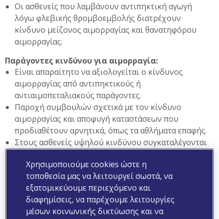
Οι ασθενείς που λαμβάνουν αντιπηκτική αγωγή
λόγω φλεβικής θρομβοεμβολής διατρέχουν
κίνδυνο μείζονος αιμορραγίας και θανατηφόρου
αιμορραγίας.
Παράγοντες κινδύνου για
αιμορραγία:
Είναι απαραίτητο να αξιολογείται ο κίνδυνος
αιμορραγίας από αντιπηκτικούς ή
αντιαιμοπεταλιακούς παράγοντες.
Παροχή συμβουλών σχετικά με τον κίνδυνο
αιμορραγίας και αποφυγή καταστάσεων που
προδιαθέτουν αρνητικά, όπως τα αθλήματα επαφής.
Στους ασθενείς υψηλού κινδύνου συγκαταλέγονται
οι ηλικιωμένοι, τα άτομα με αρρύθμιστη υπέρταση
Χρησιμοποιούμε cookies ώστε η
και τα άτομα με πολυφαρμακία που παρεμβαίνει
τοποθεσία μας να λειτουργεί σωστά, να
στον μεταβολισμό της βαρφαρίνης.
εξατομικεύουμε περιεχόμενο και
GR-NON-2024-00218_OCT24
διαφημίσεις, να παρέχουμε λειτουργίες
μέσων κοινωνικής δικτύωσης και να
Venous Thromboembolism. Diagnosis and Treatment of Venous