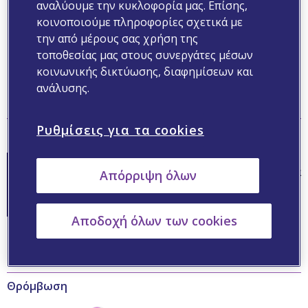
αναλύουμε την κυκλοφορία μας. Επίσης,
Thromboembolism. Accessed from:
https://www.cdc.gov/blood-cl
ots/testing-diagnosis/index.html
Accessed on 22.10.2024
κοινοποιούμε πληροφορίες σχετικά με
Ashorobi D, Ameer MA, Fernandez R. Thrombosis. [Updated 2023
την από μέρους σας χρήση της
Aug 8]. In: StatPearls [Internet]. Treasure Island (FL): StatPearls
τοποθεσίας μας στους συνεργάτες μέσων
Publishing; 2023 Jan. Available from:
https://www.ncbi.nlm.nih.gov/
κοινωνικής δικτύωσης, διαφημίσεων και
books/NBK538430/
Accessed on 22.10.2024
ανάλυσης.
Επιλεγμένο περιεχόμενο
Ρυθμίσεις για τα cookies
Διαδικτυακή Πλατφόρμα Θρόμβωσης
Επισκεφτείτε τη
διαδραστική πλατφόρμα για
Απόρριψη όλων
τη Θρόμβωση
Συνδεθείτε εδώ
Αποδοχή όλων των cookies
Θρόμβωση